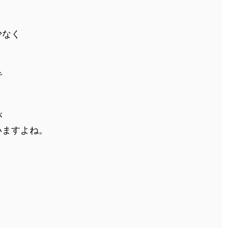
り
少なく
で
が
いますよね。
。