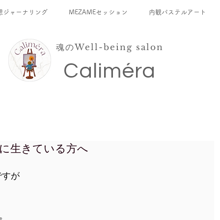
想ジャーナリング
MEZAMEセッション
内観パステルアート
魂のWell-being salon
​Caliméra
に生きている方へ
ですが
。