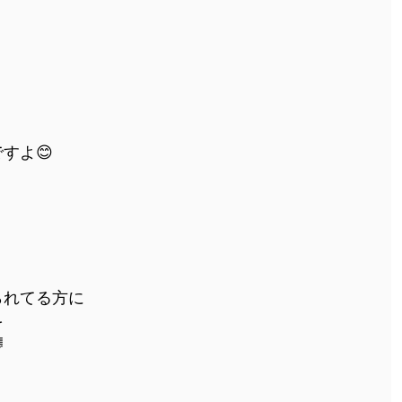
すよ😊
られてる方に
を
