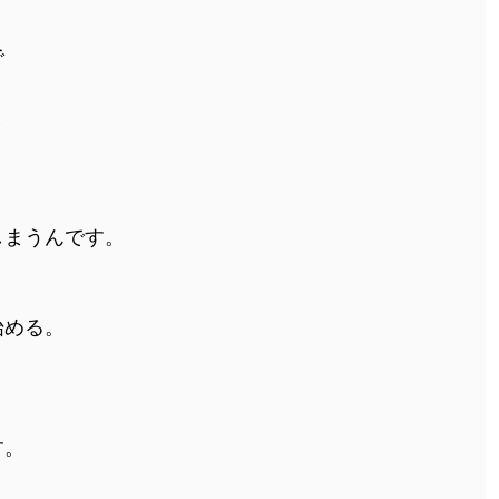
で
と
しまうんです。
始める。
す。