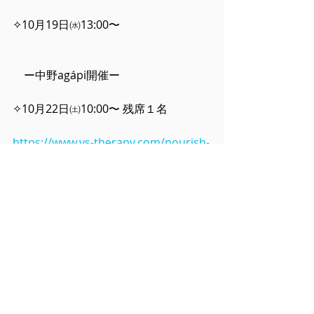
✧10月19日㈬13:00〜
　ー中野agápi開催ー
✧10月22日㈯10:00〜 残席１名
https://www.ys-therapy.com/nourish-
aroma
ーーーーーーーーーーーーーーー
心層リンパドレナージュ(施術)
は直接ご連絡下さいませ
✧10月8日㈯ 🈵
https://www.ys-therapy.com/shinsou
ーーーーーーーーーーーーーーー