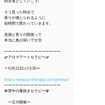
削ぎ落としていこう!
そう思った時点で
香りが感じられるように
短時間で変わっていきます。
意識と香りの関係って
本当に奥が深いです😊
ーーーーーーーーーーーーーーー
🌿アロマアートセラピー🌿
✧10月22日㈯13:30〜
https://www.ys-therapy.com/yomiyui
ーーーーーーーーーーーーーーー
💎背中の毒抜きセラピー💎
　ー立川開催ー