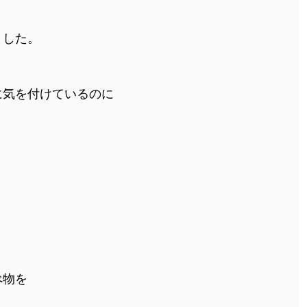
ました。
に気を付けているのに
と
べ物を