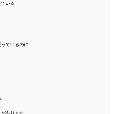
っている
摂っているのに
が
合があります。