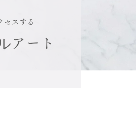
クセスする
ル
アート