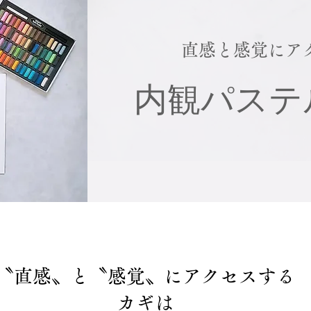
​直感と感覚にア
​内観パステ
〝直感〟と〝感覚〟にアクセスする
カギは