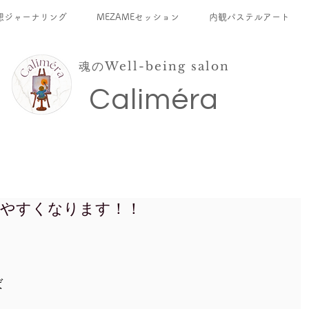
想ジャーナリング
MEZAMEセッション
内観パステルアート
魂のWell-being salon
​Caliméra
りやすくなります！！
。
ば