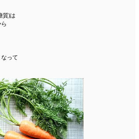
糖質)は
から
くなって