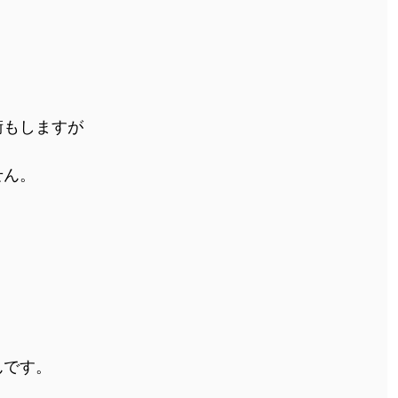
術もしますが
せん。
。
んです。