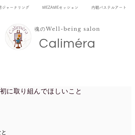
想ジャーナリング
MEZAMEセッション
内観パステルアート
魂のWell-being salon
​Caliméra
最初に取り組んでほしいこと
なと