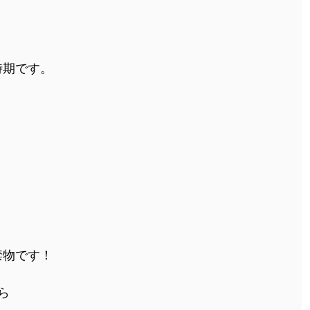
時期です。
禁物です！
ら