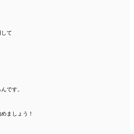
用して
！
。
るんです。
始めましょう！