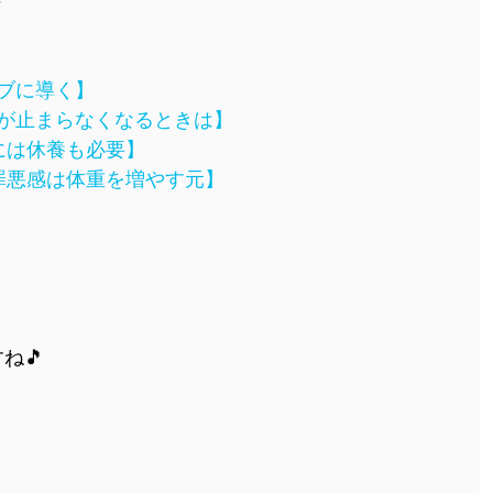
ト
ブに導く】
が止まらなくなるときは】
には休養も必要】
罪悪感は体重を増やす元】
ね🎵