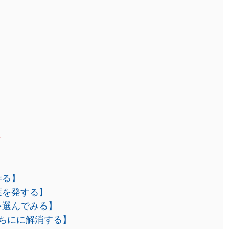
ト
作る】
葉を発する】
を選んでみる】
ちにに解消する】