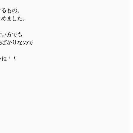
するもの。
とめました。
ない方でも
法ばかりなので
いね！！