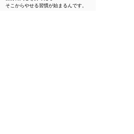
そこからやせる習慣が始まるんです。
―無料メール講座―
カウンセリングの基礎が分かる
愛されるセラピストが持っている
７つのエッセンス
登録はこちらをクリック！！↓