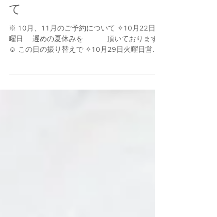
て
※ 10月、11月のご予約について ✧10月22日火
曜日 遅めの夏休みを 頂いております
☺️ この日の振り替えで ✧10月29日火曜日営業
魂Candleワーカー講座 ご予約可能です🕯️
✧11月12日火曜日 午後の部 月アート🈵
午前中は🈳...