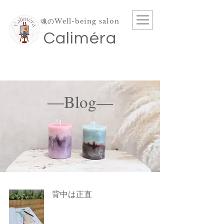
魂のWell-being salon
​Caliméra
―Blog—
背中は正直